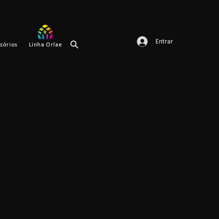
Entrar
sórios
Linha Orlae