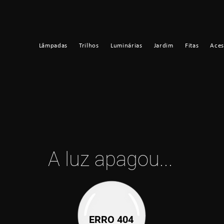
Lâmpadas
Trilhos
Luminárias
Jardim
Fitas
Aces
A luz apagou...
ERRO 404