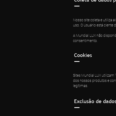
Nosso site coleta e utiliza
uso. O Usuário está ciente
A Mundial LUX não disponib
consentimento.
Cookies
Sites Mundial LUX utilizam
dos nossos produtos e conf
legítimas.
Exclusão de dado