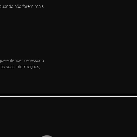
u quando não forem mais
que entender necessário
 das suas informações,