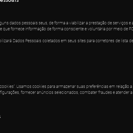
 alguns dados pessoais seus, de forma a viabilizar a prestação de serviços e
 de que fornece informação de forma consciente e voluntária por meio de
ilizará Dados Pessoais coletados em seus sites para corretores de lista 
 “cookies”. Usamos cookies para armazenar suas preferências em relação a 
igurações, fornecer anúncios selecionados, combater fraudes e atender a 
s