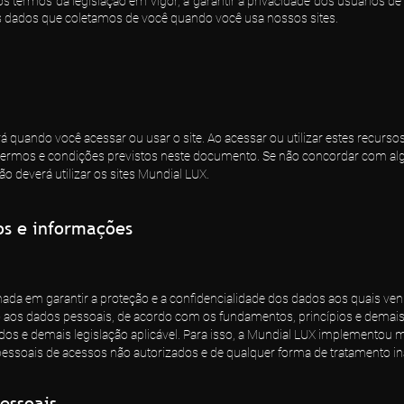
s termos da legislação em vigor, a garantir a privacidade dos usuários de
s dados que coletamos de você quando você usa nossos sites.
á quando você acessar ou usar o site. Ao acessar ou utilizar estes recursos
 termos e condições previstos neste documento. Se não concordar com a
ão deverá utilizar os sites Mundial LUX.
os e informações
da em garantir a proteção e a confidencialidade dos dados aos quais ven
to aos dados pessoais, de acordo com os fundamentos, princípios e demais
ados e demais legislação aplicável. Para isso, a Mundial LUX implementou
pessoais de acessos não autorizados e de qualquer forma de tratamento ina
essoais