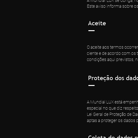
A Mundial LUX se obriga, no
Este aviso informa sobre o
Aceite
O aceite aos termos ocorrer
ciente e de acordo com os
condições aqui previstos, n
Proteção dos dad
A Mundial LUX está empenha
especial no que diz respei
Lei Geral de Proteção de D
aptas a proteger os dados 
Coleta de dados p