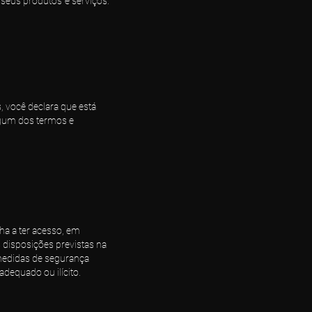
 seus produtos e serviços.
, você declara que está
lgum dos termos e
ha a ter acesso, em
 disposições previstas na
 medidas de segurança
dequado ou ilícito.