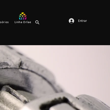
Entrar
sórios
Linha Orlae