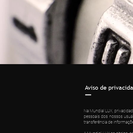
Aviso de privacid
Na Mundial LUX, privacida
pessoais dos nossos usuário
transferência de informaçõ