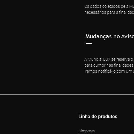
Os dados coletados pela Mu
necessários para a finalida
Mudanças no Avis
A Mundial LUX se reserva o
para cumprir as finalidade
iremos notificá-lo com um
Linha de produtos
Lâmpadas