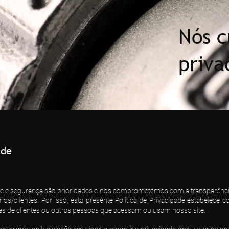
Nós c
priva
ade
de e segurança são prioridades e nos comprometemos com a transparênc
s/clientes. Por isso, esta presente Política de Privacidade estabelece co
es de clientes ou outras pessoas que acessam ou usam nosso site.