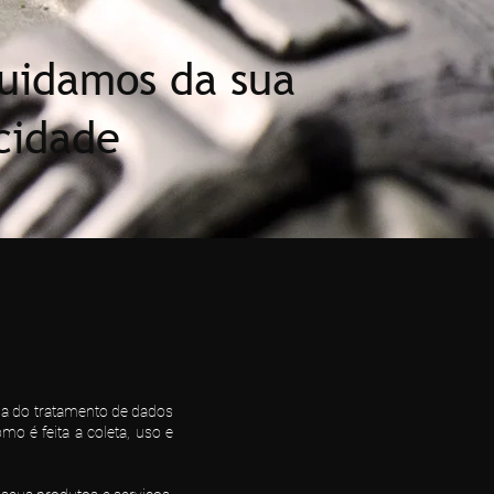
uidamos da sua
cidade
ia do tratamento de dados
mo é feita a coleta, uso e