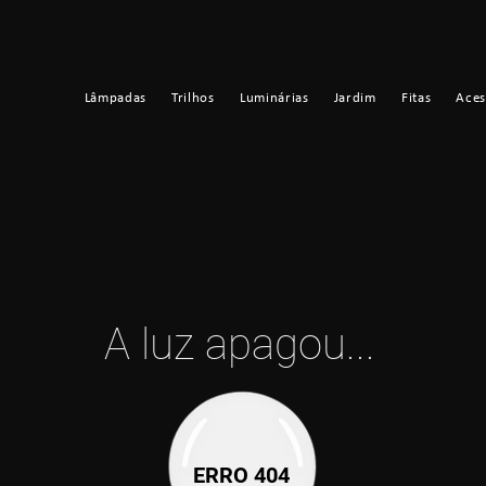
Lâmpadas
Trilhos
Luminárias
Jardim
Fitas
Aces
A luz apagou...
ERRO 404