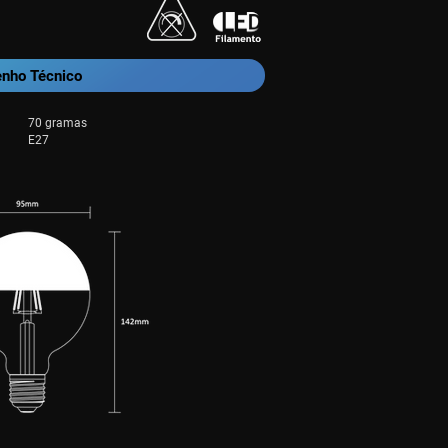
nho Técnico
70 gramas
E27