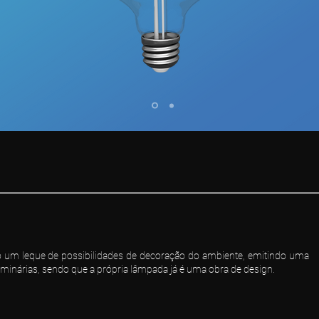
o um leque de possibilidades de decoração do ambiente, emitindo uma
uminárias, sendo que a própria lâmpada já é uma obra de design.