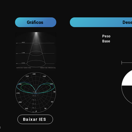
Gráficos
Dese
Peso
Base
Baixar IES
s