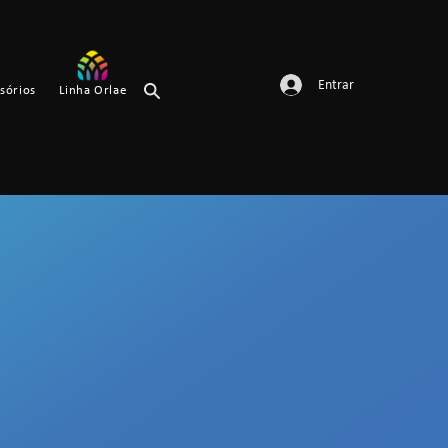
Entrar
sórios
Linha Orlae