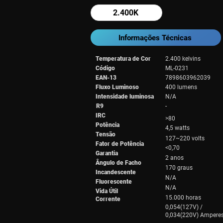
2.400K
Informações Técnicas
Temperatura de Cor
2.400 kelvins
Código
ML-0231
EAN-13
7898603962039
Fluxo Luminoso
400 lumens
Intensidade luminosa
N/A
R9
-
IRC
>80
Potência
4,5 watts
Tensão
127~220 volts
Fator de Potência
<0,70
Garantia
2 anos
Ângulo de Facho
170 graus
Incandescente
N/A
Fluorescente
N/A
Vida Útil
15.000 horas
Corrente
0,054(127V) /
0,034(220V) Ampere