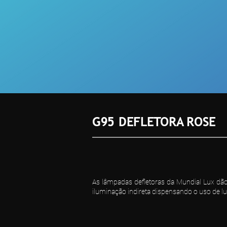
G95 DEFLETORA ROSE
As lâmpadas defletoras da Mundial Lux dã
iluminação indireta dispensando o uso de l