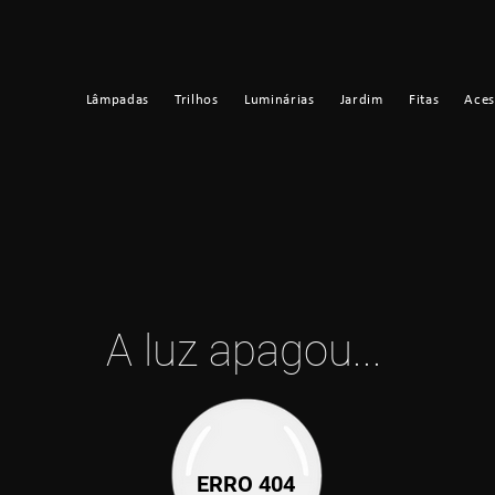
Lâmpadas
Trilhos
Luminárias
Jardim
Fitas
Aces
A luz apagou...
ERRO 404