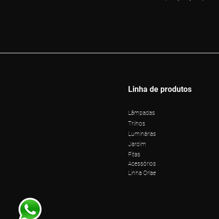
Linha de produtos
Lâmpadas
Trilhos
Luminárias
Jardim
Fitas
Acessórios
Linha Orlae