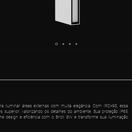
ara iluminar áreas externas com muita elegância. Com IRC>95, essa
s superior, valorizando os detalhes do ambiente. Sua proteção IP65
ine design e eficiência com o Brick 8W e transforme sua iluminação