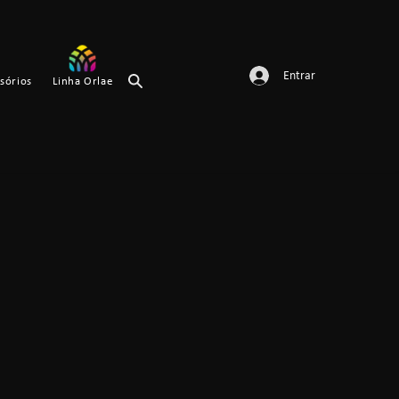
Entrar
sórios
Linha Orlae