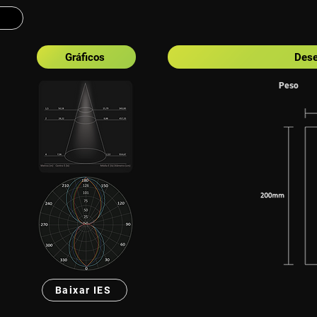
Gráficos
Dese
Peso
Baixar IES