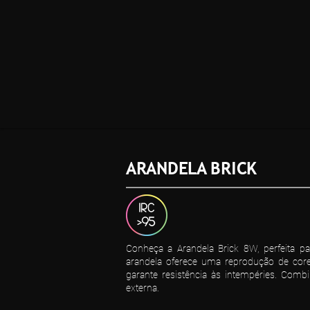
ARANDELA BRICK
Conheça a Arandela Brick 8W, perfeita p
arandela oferece uma reprodução de core
garante resistência às intempéries. Comb
externa.