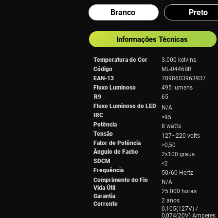
Branco
Preto
Informações Técnicas
Temperatura de Cor
3.000 kelvins
Código
ML-0446BR
EAN-13
7898603963937
Fluxo Luminoso
495 lumens
R9
65
Fluxo Luminoso do LED
N/A
IRC
>95
Potência
8 watts
Tensão
127~220 volts
Fator de Potência
>0,50
Ângulo de Facho
2x100 graus
SDCM
<2
Frequência
50/60 Hertz
Comprimento do Fio
N/A
Vida Útil
25.000 horas
Garantia
2 anos
Corrente
0,105(127V) /
0,074(20V) Amperes