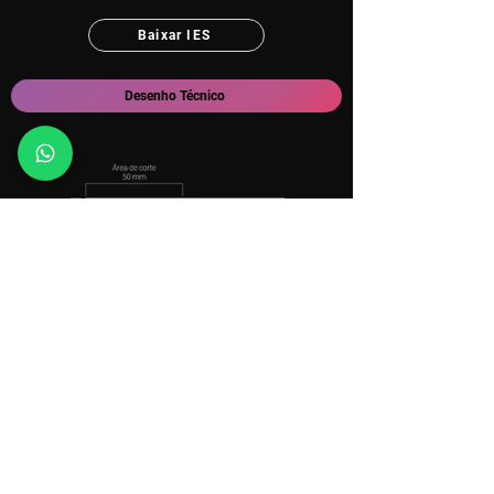
Baixar IES
Desenho Técnico
Auto
Adesiva
Linha de produtos
Suporte
Dúvidas frequentes
Lâmpadas
Lab LUX
Trilhos