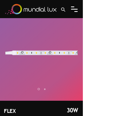
30W
FLEX