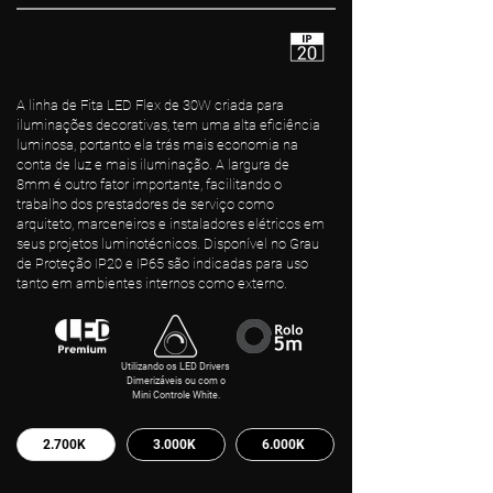
A linha de Fita LED Flex de 30W criada para
iluminações decorativas, tem uma alta eficiência
luminosa, portanto ela trás mais economia na
conta de luz e mais iluminação. A largura de
8mm é outro fator importante, facilitando o
trabalho dos prestadores de serviço como
arquiteto, marceneiros e instaladores elétricos em
seus projetos luminotécnicos. Disponível no Grau
de Proteção IP20 e IP65 são indicadas para uso
tanto em ambientes internos como externo.
Utilizando os LED Drivers
Dimerizáveis ou com o
Mini Controle White.
2.700K
3.000K
6.000K