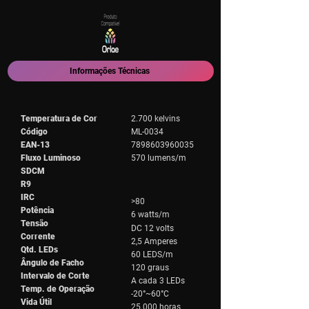
Informações Técnicas
Temperatura de Cor
2.700 kelvins
Código
ML-0034
EAN-13
7898603960035
Fluxo Luminoso
570 lumens/m
SDCM
R9
IRC
>80
Potência
6 watts/m
Tensão
DC 12 volts
Corrente
2,5 Amperes
Qtd. LEDs
60 LEDS/m
Ângulo de Facho
120 graus
Intervalo de Corte
A cada 3 LEDs
Temp. de Operação
-20°~60°C
Vida Útil
25.000 horas