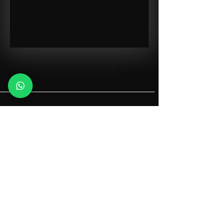
Linha de produtos
Suporte
Dúvidas frequentes
Lâmpadas
Lab LUX
Trilhos
Contatos
Luminárias
Politica de Privacidade
Jardim
Fitas
Acessórios
Linha Genius