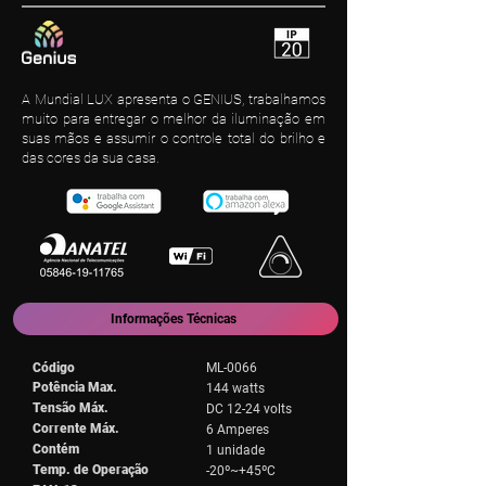
A Mundial LUX apresenta o GENIUS, trabalhamos
muito para entregar o melhor da iluminação em
suas mãos e assumir o controle total do brilho e
das cores da sua casa.
Informações Técnicas
Código
ML-0066
Potência Max.
144 watts
Tensão Máx.
DC 12-24 volts
Corrente Máx.
6 Amperes
Contém
1 unidade
Temp. de Operação
-20º~+45ºC