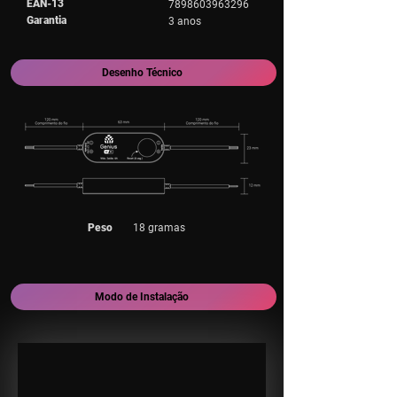
EAN-13
7898603963296
Garantia
3 anos
Desenho Técnico
Peso
18 gramas
Modo de Instalação