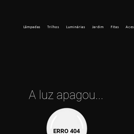
Lâmpadas
Trilhos
Luminárias
Jardim
Fitas
Aces
A luz apagou...
ERRO 404