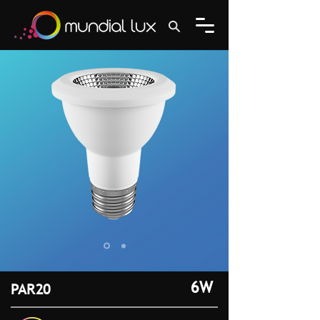
6W
PAR20