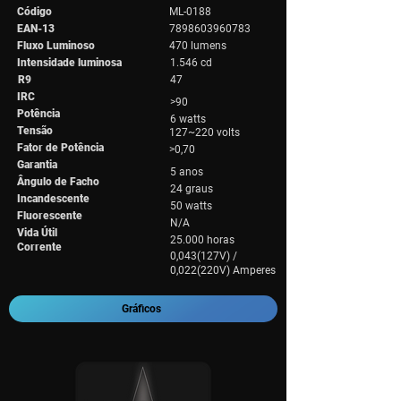
Código
ML-0188
EAN-13
7898603960783
Fluxo Luminoso
470 lumens
Intensidade luminosa
1.546 cd
R9
47
IRC
>90
Potência
6 watts
Tensão
127~220 volts
Fator de Potência
>0,70
Garantia
5 anos
Ângulo de Facho
24 graus
Incandescente
50 watts
Fluorescente
N/A
Vida Útil
25.000 horas
Corrente
0,043(127V) /
0,022(220V) Amperes
Gráficos