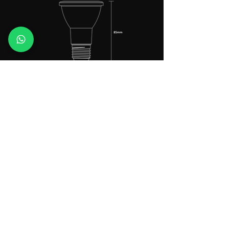
Peso
80 gramas
Base
E27
Linha de produtos
Suporte
Dúvidas frequentes
Lâmpadas
Lab LUX
Trilhos
Contatos
Luminárias
Politica de Privacidade
Jardim
Fitas