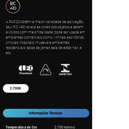
A PAR20 obtêm a maior variedade de aplicação,
seu IRC >90 revela as cores dos objetos a serem
exibidos com mais fidelidade, pode ser usada em
ambientes comerciais como: vitrinas, escritórios,
clínicas, hospitais, museus e ambientes
residenciais: salas de jantar, sala de estar, hall, e
etc.
2.700K
Informações Técnicas
Temperatura de Cor
2.700 kelvins