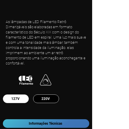
As lâmpadas de LED Filamento Retrô
Dimerizáveis são elaboradas em formato
característico do Século XIX com o design do
filamento de LED em espiral. Uma luz mais suave
e com uma tonalidade mais âmbar, também
controla a intensidade da iluminação. elas
imprimem ao ambiente um ar retrô
proporcionando uma iluminação aconchegante e
confortável.
127V
220V
Informações Técnicas