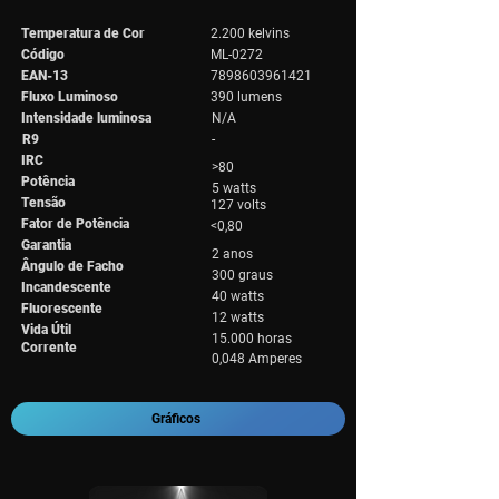
Temperatura de Cor
2.200 kelvins
Código
ML-0272
EAN-13
7898603961421
Fluxo Luminoso
390 lumens
Intensidade luminosa
N/A
R9
-
IRC
>80
Potência
5 watts
Tensão
127 volts
Fator de Potência
<0,80
Garantia
2 anos
Ângulo de Facho
300 graus
Incandescente
40 watts
Fluorescente
12 watts
Vida Útil
15.000 horas
Corrente
0,048 Amperes
Gráficos