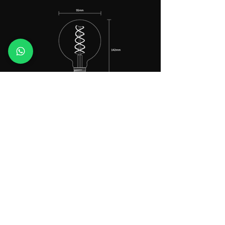
Peso
54 gramas
Base
E27
Linha de produtos
Suporte
Dúvidas frequentes
Lâmpadas
Lab LUX
Trilhos
Contatos
Luminárias
Politica de Privacidade
Jardim