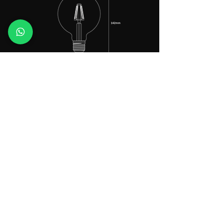
Peso
54 gramas
Base
E27
Linha de produtos
Suporte
Dúvidas frequentes
Lâmpadas
Lab LUX
Trilhos
Contatos
Luminárias
Politica de Privacidade
Jardim
Fitas
Acessórios