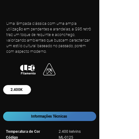
Uma lâmpada clássica com uma ampla
utilização em pendentes e arandelas, a G95 retrô
traz um toque de requinte e aconchego,
valorizando ambientes que buscam caracterizar
um estilo cultural baseado no passado, porém
com aspecto moderno.
2.400K
Informações Técnicas
Temperatura de Cor
2.400 kelvins
Código
ML-0125