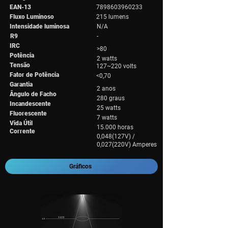
EAN-13
7898603960233
Fluxo Luminoso
215 lumens
Intensidade luminosa
N/A
R9
-
IRC
>80
Potência
2 watts
Tensão
127~220 volts
Fator de Potência
<0,70
Garantia
2 anos
Ângulo de Facho
280 graus
Incandescente
25 watts
Fluorescente
7 watts
Vida Útil
15.000 horas
Corrente
0,048(127V) /
0,027(220V) Amperes
Gráficos