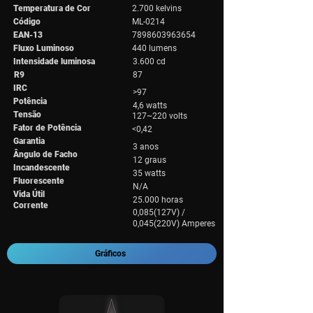
Temperatura de Cor
2.700 kelvins
Código
ML-0214
EAN-13
7898603963654
Fluxo Luminoso
440 lumens
Intensidade luminosa
3.600 cd
R9
87
IRC
>97
Potência
4,6 watts
Tensão
127~220 volts
Fator de Potência
<0,42
Garantia
3 anos
Ângulo de Facho
12 graus
Incandescente
35 watts
Fluorescente
N/A
Vida Útil
25.000 horas
Corrente
0,085(127V) /
0,045(220V) Amperes
Gráficos