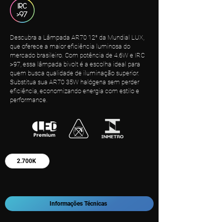
Descubra a Lâmpada AR70 12° da Mundial LUX,
que oferece a maior eficiência luminosa do
mercado brasileiro. Com potência de 4.6W e IRC
>97, essa lâmpada bivolt é a escolha ideal para
quem busca qualidade de iluminação superior.
Substitua sua AR70 35W halógena sem perder
eficiência, economizando energia com estilo e
performance.
2.700K
Informações Técnicas