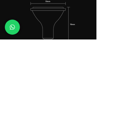
Peso
48 gramas
Base
GU10
Linha de produtos
Suporte
Dúvidas frequentes
Lâmpadas
Lab LUX
Trilhos
Contatos
Luminárias
Politica de Privacidade
Jardim
Fitas