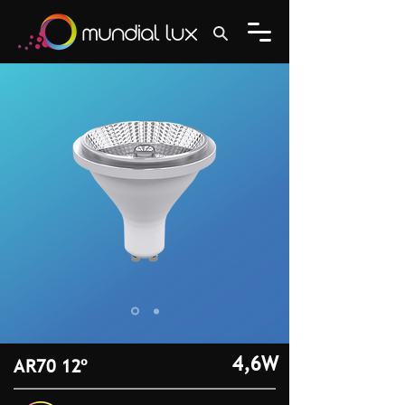
4,6W
AR70 12º