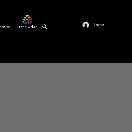
Entrar
sórios
Linha Orlae