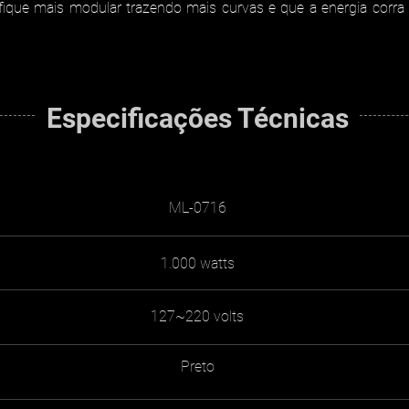
fique mais modular trazendo mais curvas e que a energia corra 
Especificações Técnicas
ML-0716
1.000 watts
127~220 volts
Preto