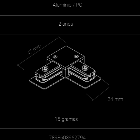
Alumínio / PC
2 anos
47 mm
24 mm
16 gramas
7898603962794