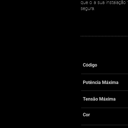
que o a sua instalação 
segura.
Código
Potência Máxima
Tensão Máxima
Cor