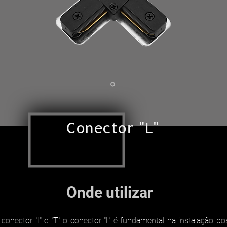
Conector "L"
Onde utilizar
ector "I" e "T" o conector "L" é fundamental na instalação dos t